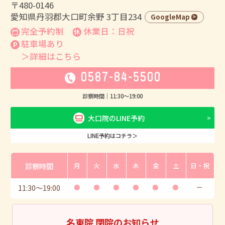
〒480-0146
愛知県丹羽郡大口町余野 3丁目234
GoogleMap
完全予約制
休業日：日祝
駐車場あり
＞詳細はこちら
0587-84-5500
診察時間｜
11:30
〜
19:00
大口院のLINE予約
LINE予約はコチラ＞
診察時間
月
火
水
木
金
土
日・祝
11:30
〜
19:00
●
●
●
●
●
●
ー
名東院 閉院のお知らせ