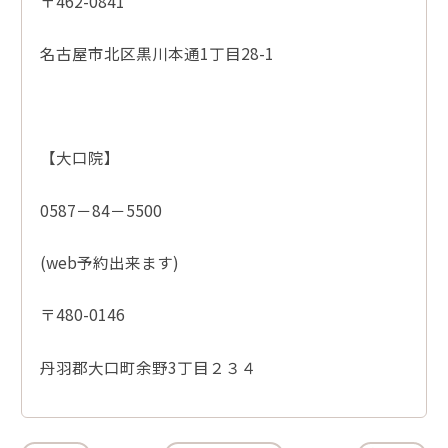
〒462-0841
名古屋市北区黒川本通1丁目28-1
【大口院】
0587－84－5500
(web予約出来ます)
〒480-0146
丹羽郡大口町余野3丁目２３４