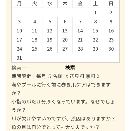
月
火
水
木
金
土
日
1
2
3
4
5
6
7
8
9
10
11
12
13
14
15
16
17
18
19
20
21
22
23
24
25
26
27
28
29
30
31
検
索
期間限定 毎月 ５名様 《 初見料 無料 》
:
海やプールに行く前に巻き爪ケアはできます
か？
小指の爪だけ分厚くなっています。なぜでしょ
うか？
爪が欠けやすいのですが、原因はありますか？
魚の目は自分でとっても大丈夫ですか？