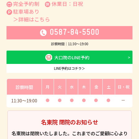
完全予約制
休業日：日祝
駐車場あり
＞詳細はこちら
0587-84-5500
診察時間｜
11:30
〜
19:00
大口院のLINE予約
LINE予約はコチラ＞
診察時間
月
火
水
木
金
土
日・祝
11:30
〜
19:00
●
●
●
●
●
●
ー
名東院 閉院のお知らせ
名東院は閉院いたしました。これまでのご愛顧に心より