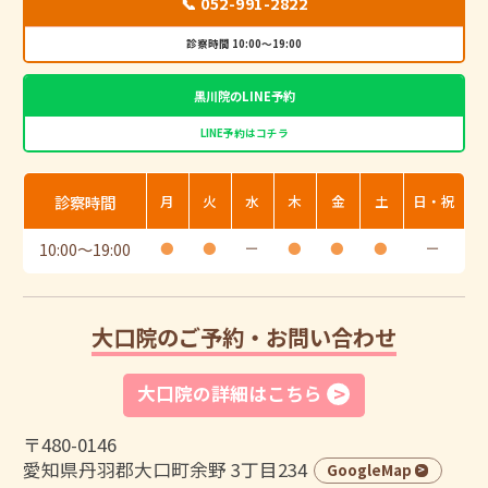
📞 052-991-2822
診察時間 10:00～19:00
黒川院のLINE予約
LINE予約はコチラ
診察時間
月
火
水
木
金
土
日・祝
10:00
〜
19:00
●
●
ー
●
●
●
ー
大口院のご予約・お問い合わせ
大口院の詳細はこちら
〒480-0146
愛知県丹羽郡大口町余野 3丁目234
GoogleMap