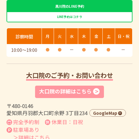
黒川院のLINE予約
LINE予約はコチラ
診察時間
月
火
水
木
金
土
日・祝
10:00
〜
19:00
●
●
ー
●
●
●
ー
大口院のご予約・お問い合わせ
大口院の詳細はこちら
〒480-0146
愛知県丹羽郡大口町余野 3丁目234
GoogleMap
完全予約制
休業日：日祝
駐車場あり
＞詳細はこちら