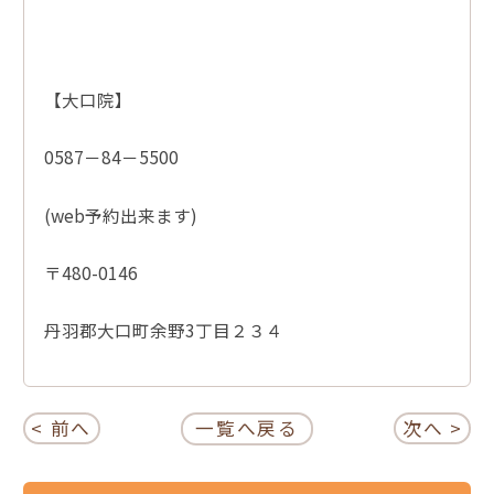
【大口院】
0587－84－5500
(web予約出来ます)
〒480-0146
丹羽郡大口町余野3丁目２３４
< 前へ
一覧へ戻る
次へ >