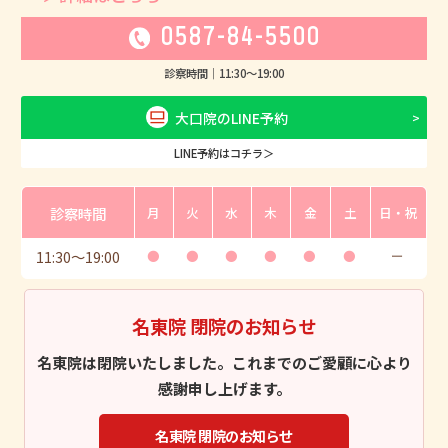
0587-84-5500
診察時間｜
11:30
〜
19:00
大口院のLINE予約
LINE予約はコチラ＞
診察時間
月
火
水
木
金
土
日・祝
11:30
〜
19:00
●
●
●
●
●
●
ー
名東院 閉院のお知らせ
名東院は閉院いたしました。これまでのご愛顧に心より
感謝申し上げます。
名東院 閉院のお知らせ