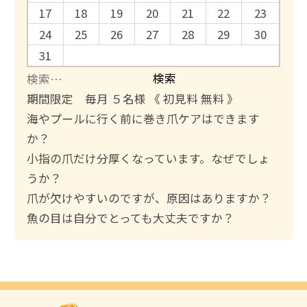
17
18
19
20
21
22
23
24
25
26
27
28
29
30
31
検
索
期間限定 毎月 ５名様 《 初見料 無料 》
:
海やプールに行く前に巻き爪ケアはできます
か？
小指の爪だけ分厚くなっています。なぜでしょ
うか？
爪が欠けやすいのですが、原因はありますか？
魚の目は自分でとっても大丈夫ですか？