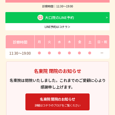
診察時間｜
11:30
〜
19:00
大口院のLINE予約
LINE予約はコチラ＞
診察時間
月
火
水
木
金
土
日・祝
11:30
〜
19:00
●
●
●
●
●
●
ー
名東院 閉院のお知らせ
名東院は閉院いたしました。これまでのご愛顧に心より
感謝申し上げます。
名東院 閉院のお知らせ
詳細はコチラのブログをご覧ください