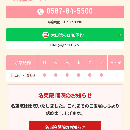
0587-84-5500
診察時間｜
11:30
〜
19:00
大口院のLINE予約
LINE予約はコチラ＞
診察時間
月
火
水
木
金
土
日・祝
11:30
〜
19:00
●
●
●
●
●
●
ー
名東院 閉院のお知らせ
名東院は閉院いたしました。これまでのご愛顧に心より
感謝申し上げます。
名東院 閉院のお知らせ