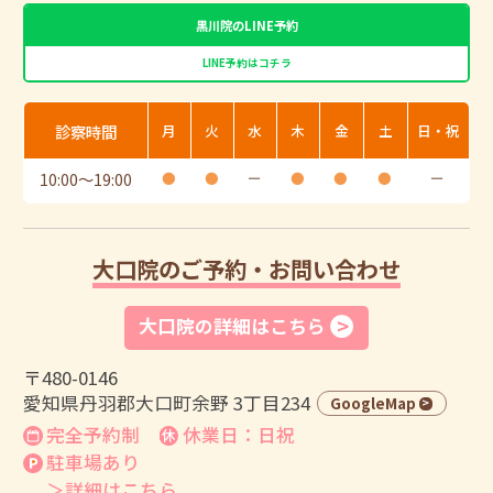
黒川院のLINE予約
LINE予約はコチラ
診察時間
月
火
水
木
金
土
日・祝
10:00
〜
19:00
●
●
ー
●
●
●
ー
大口院のご予約・お問い合わせ
大口院の詳細はこちら
〒480-0146
愛知県丹羽郡大口町余野 3丁目234
GoogleMap
完全予約制
休業日：日祝
駐車場あり
＞詳細はこちら