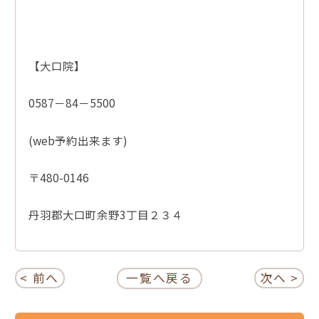
【大口院】
0587－84－5500
(web予約出来ます)
〒480-0146
丹羽郡大口町余野3丁目２３４
< 前へ
一覧へ戻る
次へ >