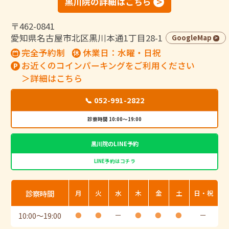
黒川院の詳細はこちら
〒462-0841
愛知県名古屋市北区黒川本通1丁目28-1
GoogleMap
完全予約制
休業日：水曜・日祝
お近くのコインパーキングをご利用ください
＞詳細はこちら
📞 052-991-2822
診察時間 10:00～19:00
黒川院のLINE予約
LINE予約はコチラ
診察時間
月
火
水
木
金
土
日・祝
10:00
〜
19:00
●
●
ー
●
●
●
ー