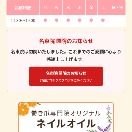
診察時間
月
火
水
木
金
土
日・祝
11:30
〜
19:00
●
●
●
●
●
●
ー
名東院 閉院のお知らせ
名東院は閉院いたしました。これまでのご愛顧に心より
感謝申し上げます。
名東院 閉院のお知らせ
詳細はコチラのブログをご覧ください