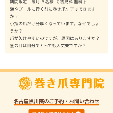
索
期間限定 毎月 ５名様 《 初見料 無料 》
:
海やプールに行く前に巻き爪ケアはできます
か？
小指の爪だけ分厚くなっています。なぜでしょ
うか？
爪が欠けやすいのですが、原因はありますか？
魚の目は自分でとっても大丈夫ですか？
名古屋黒川院
のご予約・お問い合わせ