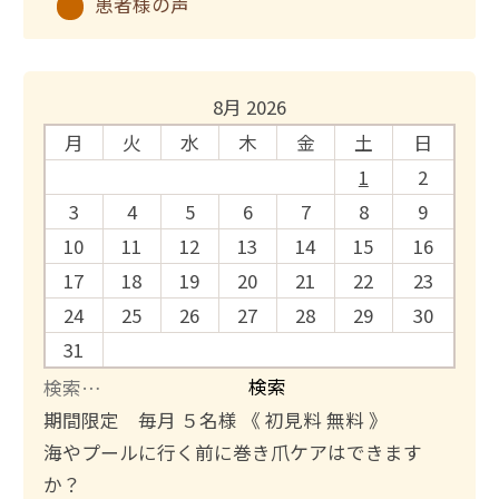
患者様の声
8月 2026
月
火
水
木
金
土
日
1
2
3
4
5
6
7
8
9
10
11
12
13
14
15
16
17
18
19
20
21
22
23
24
25
26
27
28
29
30
31
検
索
期間限定 毎月 ５名様 《 初見料 無料 》
:
海やプールに行く前に巻き爪ケアはできます
か？