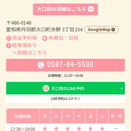
大口院の詳細はこちら
〒480-0146
愛知県丹羽郡大口町余野 3丁目234
GoogleMap
完全予約制
休業日：日祝
駐車場あり
＞詳細はこちら
0587-84-5500
診察時間｜
11:30
〜
19:00
大口院のLINE予約
LINE予約はコチラ＞
診察時間
月
火
水
木
金
土
日・祝
11:30
〜
19:00
●
●
●
●
●
●
ー